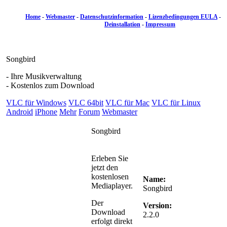
Home
-
Webmaster
-
Datenschutzinformation
-
Lizenzbedingungen EULA
-
Deinstallation
-
Impressum
Songbird
- Ihre Musikverwaltung
- Kostenlos zum Download
VLC für Windows
VLC 64bit
VLC für Mac
VLC für Linux
Android
iPhone
Mehr
Forum
Webmaster
Songbird
Erleben Sie
jetzt den
kostenlosen
Name:
Mediaplayer.
Songbird
Der
Version:
Download
2.2.0
erfolgt direkt